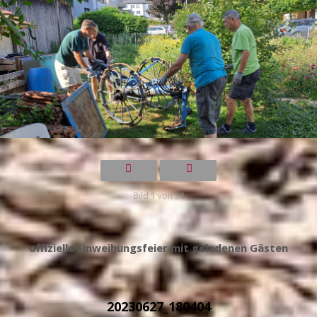
Bild 1 von 38
offizielle Einweihungsfeier mit geladenen Gästen
20230627_180404