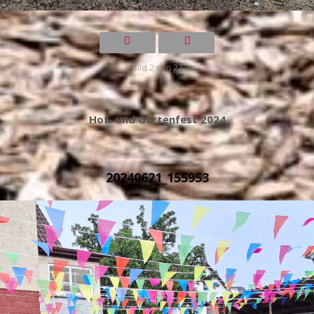
Bild 2 von 27
Hof- und Gartenfest 2024
20240621_155953