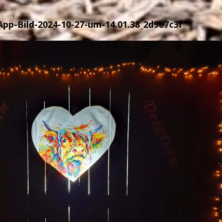
pp-Bild-2024-10-27-um-14.01.38_2d9e7c3f