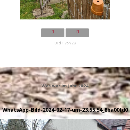
Bild 1 von 28
Was war im Jahr 2024
WhatsApp-Bild-2024-02-17-um-23.55.54_8ba00fd0