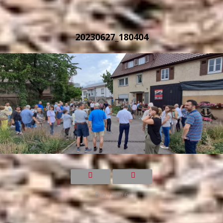
20230627_180404
Bild 1 von 6