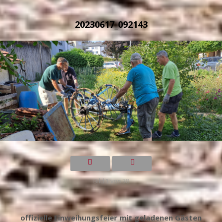
20230617_092143
Bild 1 von 38
offizielle Einweihungsfeier mit geladenen Gästen